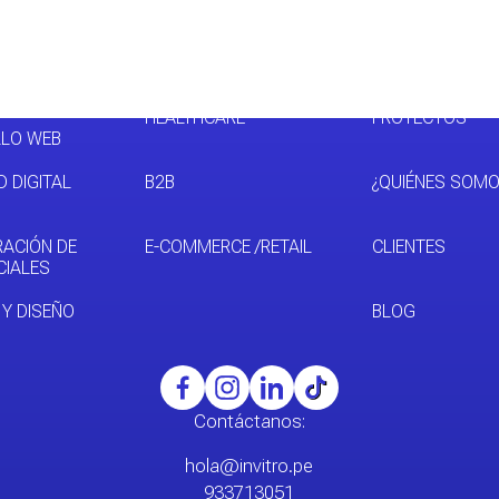
HEALTHCARE
PROYECTOS
LO WEB
D DIGITAL
B2B
¿QUIÉNES SOMO
RACIÓN DE
E-COMMERCE /RETAIL
CLIENTES
CIALES
 Y DISEÑO
BLOG
Contáctanos:
hola@invitro.pe
933713051